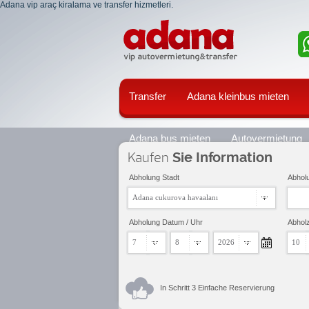
Adana vip araç kiralama ve transfer hizmetleri.
Transfer
Adana kleinbus mieten
Adana bus mieten
Autovermietung
Kaufen
Sie Information
Abholung Stadt
Abhol
Adana cukurova havaalanı
Abholung Datum / Uhr
Abholz
7
8
2026
10
In Schritt 3 Einfache Reservierung