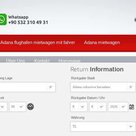
Adana flughafen mietwagen mit fahrer
Adana mietwagen
Über Uns
Kontakt
Homepage
Return
Information
ung Lage
Rückgabe Stadt
Adana cukurova havaalanı
eit
Rückgabe Datum / Uhr
00
8
8
2026
Währung
TL