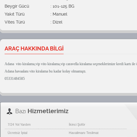
Beygir Gücü
: 101-125 BG
Yakıt Türü
: Manuel
Vites Türü
: Dizel
ARAÇ HAKKINDA BİLGİ
Adana vito kiralama,vip vito kiralama,vip caravella kiralama seçeneklerimize kredi kartı ile 
Adana havaalanı vito kiralama bu kadar kolay olmamıştı.
05331484585
Bazı
Hizmetlerimiz
7/24 Yol Yardım
İkinci Şoför
Ücretsiz İptal
Havalimanı Teslimat