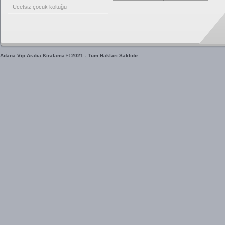
Ücetsiz çocuk koltuğu
Adana Vip Araba Kiralama © 2021 - Tüm Hakları Saklıdır.