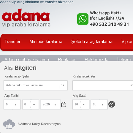
Adana vip araç kiralama ve transfer hizmetleri.
Transfer
Minibüs kiralama
Şoförlü araç kiralama
Vip a
Adana otobüs kiralama
Rentacar
Hakkımızda
İletişim
Alış
Bilgileri
Kiralanacak Şehir
Kiralanacak Yer
Adana cukurova havaalanı
Alış Tarihi
Alış Saati
6
8
2026
10
00
3 Adımda Kolay Rezervasyon